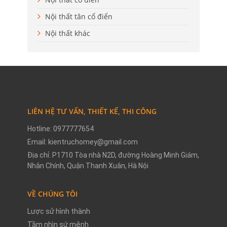
Nội thất tân cổ điển
Nội thất khác
LIÊN HỆ TƯ VẤN, THIẾT KẾ, THI CÔNG
Hotline: 0977777654
Email: kientruchomey@gmail.com
Địa chỉ: P1710 Tòa nhà N2D, đường Hoàng Minh Giám,
Nhân Chính, Quận Thanh Xuân, Hà Nội
VỀ CHÚNG TÔI
Lược sử hình thành
Tầm nhìn sứ mệnh