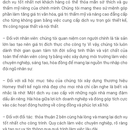
dịch vụ tốt nhất nơi khách hàng có thể thỏa mãn sở thích và gu
thẩm mỹ riêng của chính mình. Chúng tôi mang theo sứ mệnh góp
phần làm tăng giá trị văn hóa, giá trị thẩm mỹ và nâng cao đẳng cấp
cho từng không gian bằng việc cung cấp dịch vụ trọn gói thiết kế,
thi công ngoại thất và nội thất.
– Đối với nhân viên: chúng tôi quan niệm con người chính là tài sản
lớn lao tạo nên giá trị đích thực cho công ty. Vì vậy, chúng tôi luôn
dành thời gian quan tâm tới đời sống tinh thần và vật chất của
toàn thể nhân viên công ty bằng việc xây dựng môi trường làm việc
chuyên nghiệp, sáng tạo, hòa đồng để mang lại nguồn thu nhập cho
đội ngũ nhân sự.
– Đối với xã hội: mục tiêu của chúng tôi xây dựng thương hiệu
Homey thiết kế ngôi nhà đẹp cho mọi nhà chỉ cần nghe là biết và
nhắc là nhớ. Một dịch vụ cao cấp với những ngôi nhà mang đậm
dấu ấn riêng. Hài hòa giữa lợi ích doanh nghiệp và đóng góp tích cực
vào các hoạt động hướng về cộng đồng và phúc lợi xã hội.
– Đối với đối tác: thỏa thuận 2 bên cùng hài lòng và mang lại dịch vụ
tốt nhất cho công trình. Quy cách làm việc chuyên nghiệp, rõ ràng
và tạo sự uy tín thông qua quá trình làm việc lâu dài.