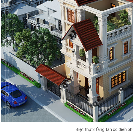
Biệt thự 3 tầng tân cổ điển p