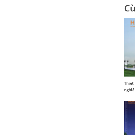
Cù
Thiết
nghiệ