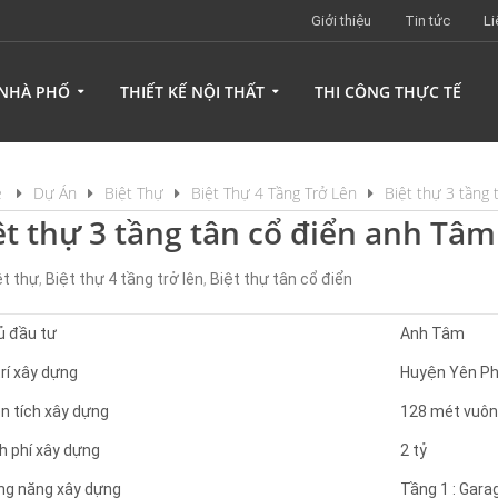
Giới thiệu
Tin tức
Li
 NHÀ PHỐ
THIẾT KẾ NỘI THẤT
THI CÔNG THỰC TẾ
e
Dự Án
Biệt Thự
Biệt Thự 4 Tầng Trở Lên
Biệt thự 3 tầng
ệt thự 3 tầng tân cổ điển anh Tâ
ệt thự
,
Biệt thự 4 tầng trở lên
,
Biệt thự tân cổ điển
ủ đầu tư
Anh Tâm
trí xây dựng
Huyện Yên Ph
n tích xây dựng
128 mét vuôn
h phí xây dựng
2 tỷ
ng năng xây dựng
Tầng 1 : Gara