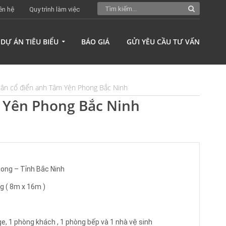
ên hệ
Quy trình làm việc
DỰ ÁN TIÊU BIỂU
BÁO GIÁ
GỬI YÊU CẦU TƯ VẤN
 tân cổ điển anh Tâm Yên Phong Bắc Ninh
m Yên Phong Bắc Ninh
ong – Tỉnh Bắc Ninh
g ( 8m x 16m )
ge, 1 phòng khách , 1 phòng bếp và 1 nhà vệ sinh