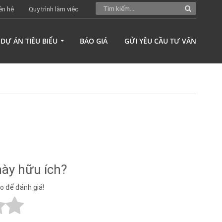
ên hệ
Quy trình làm việc
DỰ ÁN TIÊU BIỂU
BÁO GIÁ
GỬI YÊU CẦU TƯ VẤN
này hữu ích?
ao để đánh giá!