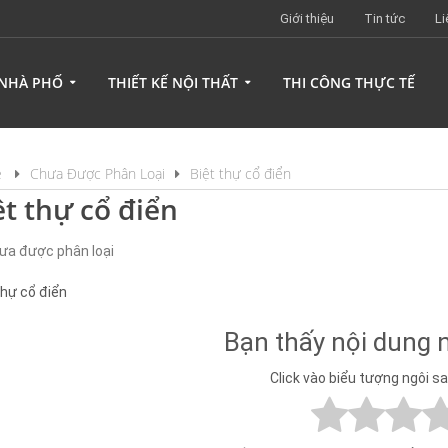
Giới thiệu
Tin tức
Li
 NHÀ PHỐ
THIẾT KẾ NỘI THẤT
THI CÔNG THỰC TẾ
e
Chưa Được Phân Loại
Biệt thự cổ điển
ệt thự cổ điển
ưa được phân loại
thự cổ điển
Bạn thấy nội dung 
Click vào biểu tượng ngôi s