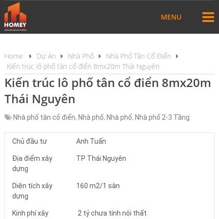
MENU
Home
Dự Án
Nhà Phố
Nhà Phố Tân Cổ Điển
Kiến trúc lô phố tân cổ điển 8mx20m Thái Nguyên
Kiến trúc lô phố tân cổ điển 8mx20m
Thái Nguyên
Nhà phố tân cổ điển
,
Nhà phố
,
Nhà phố
,
Nhà phố 2-3 Tầng
Chủ đầu tư
Anh Tuấn
Địa điểm xây
TP Thái Nguyên
dựng
Diện tích xây
160 m2/1 sàn
dựng
Kinh phí xây
2 tỷ chưa tính nội thất