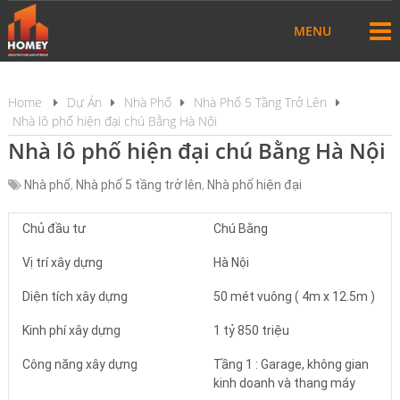
MENU
Home
Dự Án
Nhà Phố
Nhà Phố 5 Tầng Trở Lên
Nhà lô phố hiện đại chú Bằng Hà Nội
Nhà lô phố hiện đại chú Bằng Hà Nội
Nhà phố
,
Nhà phố 5 tầng trở lên
,
Nhà phố hiện đại
Chủ đầu tư
Chú Bằng
Vị trí xây dựng
Hà Nội
Diện tích xây dựng
50 mét vuông ( 4m x 12.5m )
Kinh phí xây dựng
1 tỷ 850 triệu
Công năng xây dựng
Tầng 1 : Garage, không gian
kinh doanh và thang máy