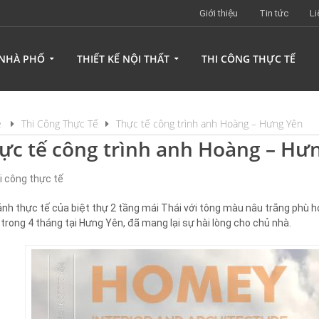
Giới thiệu
Tin tức
Li
 NHÀ PHỐ
THIẾT KẾ NỘI THẤT
THI CÔNG THỰC TẾ
e
Thi Công Thực Tế
Thực tế công trình anh Hoàng – Hưng Yên
ực tế công trình anh Hoàng – Hư
i công thực tế
ảnh thực tế của biệt thự 2 tầng mái Thái với tông màu nâu trắng phù h
 trong 4 tháng tại Hưng Yên, đã mang lại sự hài lòng cho chủ nhà.