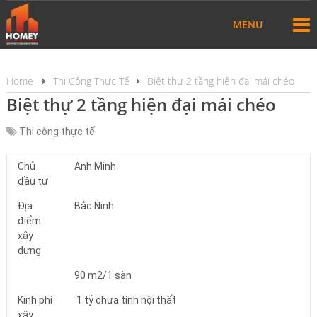
MENU
Home
Thi Công Thực Tế
Biệt thự 2 tầng hiện đại mái chéo
Biệt thự 2 tầng hiện đại mái chéo
Thi công thực tế
Chủ
Anh Minh
đầu tư
Địa
Bắc Ninh
điểm
xây
dựng
90 m2/1 sàn
Kinh phí
1 tỷ chưa tính nội thất
xây