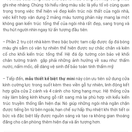
ghi nhẹ nhàng. Chúng tôi hiểu rằng màu sắc là yếu tố vô cùng quan
trọng trong việc thể hiện vẻ đẹp kiến trúc nội thất của ngôi nhà,
việc kết hợp vận dụng 2 mảng màu tương phản này mang lại một
không gian kiến trúc tổng thể của ngôi nhà rất đẹp, sang trọng và
thu hút người nhìn ngay từ ấn tượng đầu tiên.
– Phần 2 trụ cột nhà kèm theo bậc bước tam cấp được ốp đá bóng
màu ghi sẫm có vân tự nhiên thể hiện được sự chắc chắn và kiên
cố cho khối kiến trúc tổng thể. Hệ đá ốp tường còn bảo vệ khối
chân tường tránh gặp phải những ảnh hưởng về sau như: thấm
nước, nấm mốc, dễ dàng vệ sinh để bảo toàn tính thẩm mỹ.
– Tiếp đến,
mẫu thiết kế biệt thự mini
này còn ưu tiên sử dụng cửa
kính cường lực trong suốt kèm theo viền gỗ tự nhiên, linh động kết
hợp giữa cửa 2 cánh và 4 cánh cho từng hạng mục. Hệ thống cửa
này làm bằng kính khung gỗ rất sang mà lại phù hợp với kiểu kiến
trúc truyền thống lẫn hiện đại. Nó giúp những ngôi nhà ngăn chặn
được tiếng ồn từ bên ngoài, hạn chế sự hấp thụ nhiệt khi thời tiết oi
bức và đặc biệt lấy được nguồn sáng và tạo ra không gian thoáng
đãng cho căn phòng thêm hiện đại và ấn tượng hơn.