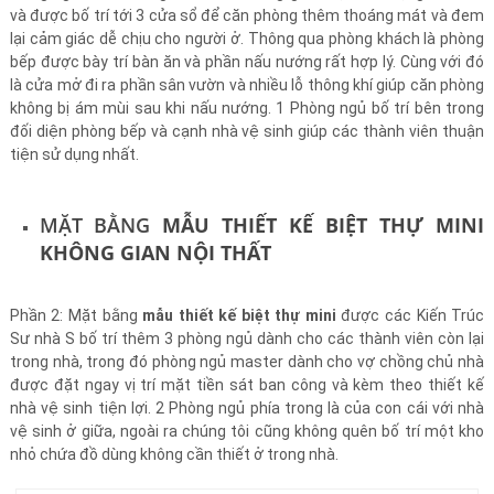
và được bố trí tới 3 cửa sổ để căn phòng thêm thoáng mát và đem
lại cảm giác dễ chịu cho người ở. Thông qua phòng khách là phòng
bếp được bày trí bàn ăn và phần nấu nướng rất hợp lý. Cùng với đó
là cửa mở đi ra phần sân vườn và nhiều lỗ thông khí giúp căn phòng
không bị ám mùi sau khi nấu nướng. 1 Phòng ngủ bố trí bên trong
đối diện phòng bếp và cạnh nhà vệ sinh giúp các thành viên thuận
tiện sử dụng nhất.
MẶT BẰNG
MẪU THIẾT KẾ BIỆT THỰ MINI
KHÔNG GIAN NỘI THẤT
Phần 2: Mặt bằng
mẫu thiết kế biệt thự mini
được các Kiến Trúc
Sư nhà S bố trí thêm 3 phòng ngủ dành cho các thành viên còn lại
trong nhà, trong đó phòng ngủ master dành cho vợ chồng chủ nhà
được đặt ngay vị trí mặt tiền sát ban công và kèm theo thiết kế
nhà vệ sinh tiện lợi. 2 Phòng ngủ phía trong là của con cái với nhà
vệ sinh ở giữa, ngoài ra chúng tôi cũng không quên bố trí một kho
nhỏ chứa đồ dùng không cần thiết ở trong nhà.