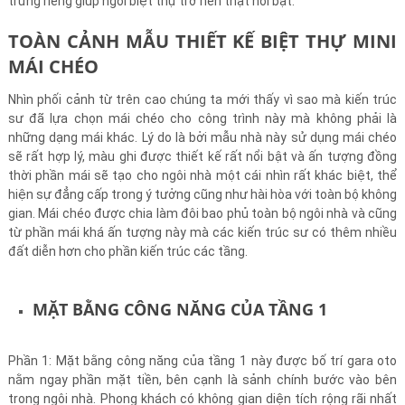
trưng riêng giúp ngôi biệt thự trở nên thật nổi bật.
TOÀN CẢNH MẪU THIẾT KẾ BIỆT THỰ MINI
MÁI CHÉO
Nhìn phối cảnh từ trên cao chúng ta mới thấy vì sao mà kiến trúc
sư đã lựa chọn mái chéo cho công trình này mà không phải là
những dạng mái khác. Lý do là bởi mẫu nhà này sử dụng mái chéo
sẽ rất hợp lý, màu ghi được thiết kế rất nổi bật và ấn tượng đồng
thời phần mái sẽ tạo cho ngôi nhà một cái nhìn rất khác biệt, thể
hiện sự đẳng cấp trong ý tưởng cũng như hài hòa với toàn bộ không
gian. Mái chéo được chia làm đôi bao phủ toàn bộ ngôi nhà và cũng
từ phần mái khá ấn tượng này mà các kiến trúc sư có thêm nhiều
đất diễn hơn cho phần kiến trúc các tầng.
MẶT BẰNG CÔNG NĂNG CỦA TẦNG 1
Phần 1: Mặt bằng công năng của tầng 1 này được bố trí gara oto
nằm ngay phần mặt tiền, bên cạnh là sảnh chính bước vào bên
trong ngôi nhà. Phong khách có không gian diện tích rộng rãi nhất