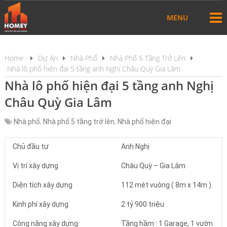
MENU
Home
Dự Án
Nhà Phố
Nhà Phố 5 Tầng Trở Lên
Nhà lô phố hiện đại 5 tầng anh Nghị Châu Quỳ Gia Lâm
Nhà lô phố hiện đại 5 tầng anh Nghị
Châu Quỳ Gia Lâm
Nhà phố
,
Nhà phố 5 tầng trở lên
,
Nhà phố hiện đại
Chủ đầu tư
Anh Nghị
Vị trí xây dựng
Châu Quỳ – Gia Lâm
Diện tích xây dựng
112 mét vuông ( 8m x 14m )
Kinh phí xây dựng
2 tỷ 900 triệu
Công năng xây dựng
Tầng hầm : 1 Garage, 1 vườn