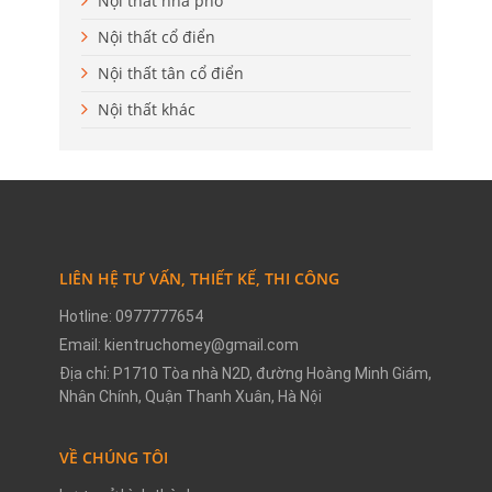
Nội thất nhà phố
Nội thất cổ điển
Nội thất tân cổ điển
Nội thất khác
LIÊN HỆ TƯ VẤN, THIẾT KẾ, THI CÔNG
Hotline: 0977777654
Email: kientruchomey@gmail.com
Địa chỉ: P1710 Tòa nhà N2D, đường Hoàng Minh Giám,
Nhân Chính, Quận Thanh Xuân, Hà Nội
VỀ CHÚNG TÔI