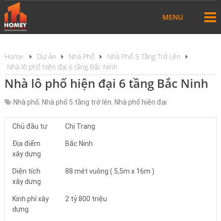
MENU
Home
Dự Án
Nhà Phố
Nhà Phố 5 Tầng Trở Lên
Nhà lô phố hiện đại 6 tầng Bắc Ninh
Nhà lô phố hiện đại 6 tầng Bắc Ninh
Nhà phố
,
Nhà phố 5 tầng trở lên
,
Nhà phố hiện đại
Chủ đầu tư
Chị Trang
Địa điểm
Bắc Ninh
xây dựng
Diện tích
88 mét vuông ( 5,5m x 16m )
xây dưng
Kinh phí xây
2 tỷ 800 triệu
dựng