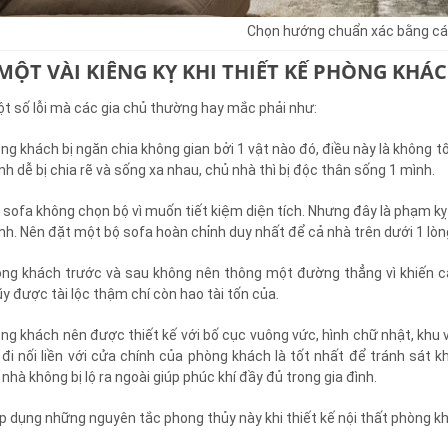
Chọn hướng chuẩn xác bằng cá
 MỘT VÀI KIÊNG KỴ KHI THIẾT KẾ PHÒNG KH
t số lỗi mà các gia chủ thường hay mắc phải như:
ng khách bị ngăn chia không gian bởi 1 vật nào đó, điều này là không t
ình dễ bị chia rẽ và sống xa nhau, chủ nhà thì bị độc thân sống 1 mình.
 sofa không chọn bộ vì muốn tiết kiệm diện tích. Nhưng đây là phạm kỵ
ình. Nên đặt một bộ sofa hoàn chỉnh duy nhất để cả nhà trên dưới 1 lòn
ng khách trước và sau không nên thông một đường thẳng vì khiến các
lũy được tài lộc thậm chí còn hao tài tốn của.
ng khách nên được thiết kế với bố cục vuông vức, hình chữ nhật, khu 
i đi nối liền với cửa chính của phòng khách là tốt nhất để tránh sát 
 nhà không bị lộ ra ngoài giúp phúc khí đầy đủ trong gia đình.
p dụng những nguyên tắc phong thủy này khi thiết kế nội thất phòng k