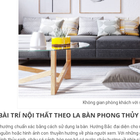
Không gian phòng khách với sự
 BÀI TRÍ NỘI THẤT THEO LA BÀN PHONG THỦY
hướng chuẩn xác bằng cách sử dụng la bàn. Hướng Bắc đại diện cho n
nguồn hoặc hình ảnh con thuyền hướng về phía người xem. Với những g
ình thủy sinh, chậu cá cảnh, hòn non bộ có nước chảy hướng về phía 