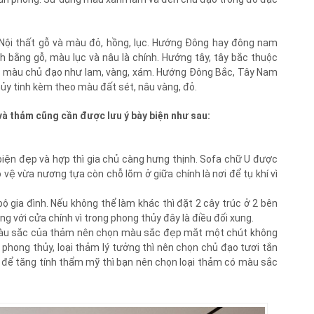
Nội thất gỗ và màu đỏ, hồng, lục. Hướng Đông hay đông nam
h bằng gỗ, màu lục và nâu là chính. Hướng tây, tây bắc thuộc
ợp màu chủ đạo như lam, vàng, xám. Hướng Đông Bắc, Tây Nam
hủy tinh kèm theo màu đất sét, nâu vàng, đỏ.
à thảm cũng cần được lưu ý bày biện như sau:
biện đẹp và hợp thì gia chủ càng hưng thịnh. Sofa chữ U được
 vệ vừa nương tựa còn chỗ lõm ở giữa chính là nơi để tụ khí vì
ộ gia đình. Nếu không thể làm khác thì đặt 2 cây trúc ở 2 bên
ng với cửa chính vì trong phong thủy đây là điều đối xung.
. Màu sắc của thảm nên chọn màu sắc đẹp mắt một chút không
phong thủy, loại thảm lý tưởng thì nên chọn chủ đạo tươi tắn
n để tăng tính thẩm mỹ thì bạn nên chọn loại thảm có màu sắc