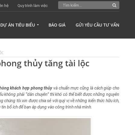
ên hệ
Quy trình làm việc
DỰ ÁN TIÊU BIỂU
BÁO GIÁ
GỬI YÊU CẦU TƯ VẤN
ộc
hong thủy tăng tài lộc
phòng khách hợp phong thủy
và chuẩn mực cũng là cách giúp cho
ếu không phải “dân chuyên” thì khó có thể biết được những nguyên
ng chúng tôi xin được chia sẻ với quý vị về những kiến thức hữu ích,
g tin bổ ích để bạn áp dụng vào công trình nhà mình.