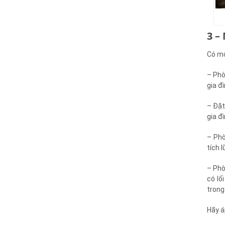
3 –
Có mộ
– Phò
gia đ
– Đặt
gia đ
– Phò
tích 
– Phò
có lố
trong
Hãy á