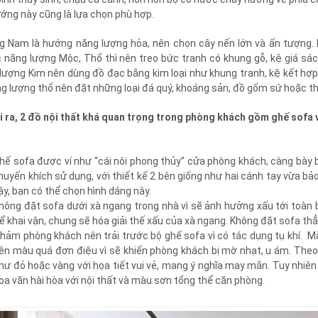
ướng này cũng là lựa chọn phù hợp.
 Nam là hướng năng lượng hỏa, nên chọn cây nến lớn và ấn tượng. 
 năng lượng Mộc, Thổ thì nên treo bức tranh có khung gỗ, kệ giá sác
lượng Kim nên dùng đồ đạc bằng kim loại như khung tranh, kệ kết h
ng lượng thổ nên đặt những loại đá quý, khoáng sản, đồ gốm sứ hoặc t
 ra, 2 đồ nội thất khá quan trọng trong phòng khách gồm ghế sofa v
hế sofa được ví như “cái nôi phong thủy” cửa phòng khách, càng bày 
huyến khích sử dụng, với thiết kế 2 bên giống như hai cánh tay vừa bảo
ậy, bạn có thể chọn hình dáng này.
hông đặt sofa dưới xà ngang trong nhà vì sẽ ảnh hưởng xấu tới toàn b
ể khai vận, chung sẽ hóa giải thế xấu của xà ngang. Không đặt sofa thẳ
hảm phòng khách nên trải trước bộ ghế sofa vì có tác dụng tụ khí
ên màu quá đơn điệu vì sẽ khiến phòng khách bị mờ nhạt, u ám. Theo 
hư đỏ hoặc vàng với họa tiết vui vẻ, mang ý nghĩa may mắn. Tuy nhiê
oa văn hài hòa với nội thất và màu sơn tổng thể căn phòng.