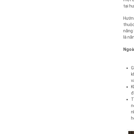
tại h
Hướng
thuộc
năng 
là nă
Ngoài
G
k
v
K
đ
T
n
n
h