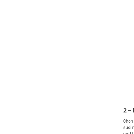
2 –
Chọn 
suối 
một b