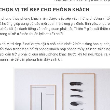
 CHỌN VỊ TRÍ ĐẸP CHO PHÒNG KHÁCH
 phong thủy phòng khách nên được sắp xếp vào những phương vị tốt n
là hướng giúp củng cố các mối quan hệ trong gia đình, tình yêu, phục
hu hút tài lộc danh tiếng và thăng quan phát tài, Thiên Y giúp cải thiệ
trang trí sẽ trở nên thuận lợi hơn rất nhiều.
đó, vị trí đẹp là nơi được đặt ở chỗ có ít nhất 2 bức tường bao quan
ẩn thận trong việc bố trí phòng khách hợp phong thủy sẽ kích thích
 bị cản trở vì phải đi qua nhiều phòng khác trước khi tới nơi. Ngoài r
mạnh mẽ để căn phòng tràn đầy sinh khí.