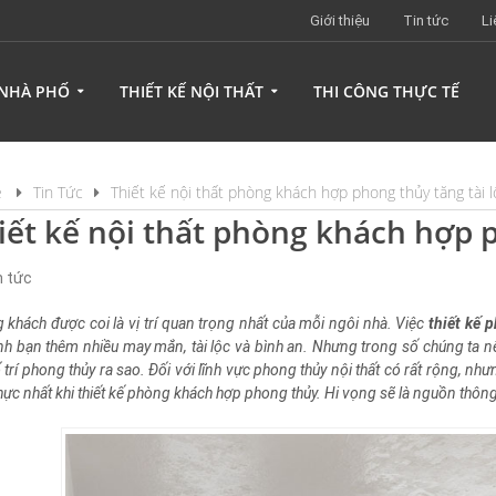
Giới thiệu
Tin tức
Li
 NHÀ PHỐ
THIẾT KẾ NỘI THẤT
THI CÔNG THỰC TẾ
e
Tin Tức
Thiết kế nội thất phòng khách hợp phong thủy tăng tài l
iết kế nội thất phòng khách hợp p
n tức
 khách được coi là vị trí quan trọng nhất của mỗi ngôi nhà. Việc
thiết kế 
ình bạn thêm nhiều may mắn, tài lộc và bình an. Nhưng trong số chúng ta n
 trí phong thủy ra sao. Đối với lĩnh vực phong thủy nội thất có rất rộng, như
thực nhất khi thiết kế phòng khách hợp phong thủy. Hi vọng sẽ là nguồn thôn