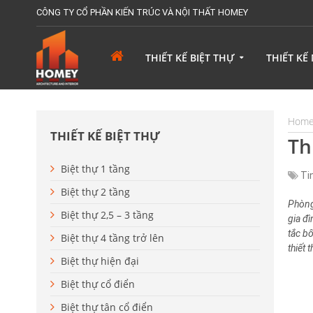
CÔNG TY CỔ PHẦN KIẾN TRÚC VÀ NỘI THẤT HOMEY
THIẾT KẾ BIỆT THỰ
THIẾT KẾ
Hom
THIẾT KẾ BIỆT THỰ
Th
Biệt thự 1 tầng
Ti
Biệt thự 2 tầng
Phòng
Biệt thự 2,5 – 3 tầng
gia đ
tắc bố
Biệt thự 4 tầng trở lên
thiết 
Biệt thự hiện đại
Biệt thự cổ điển
Biệt thự tân cổ điển